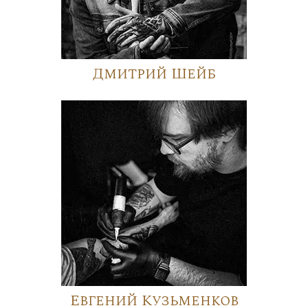
Дмитрий Шейб
Евгений Кузьменков