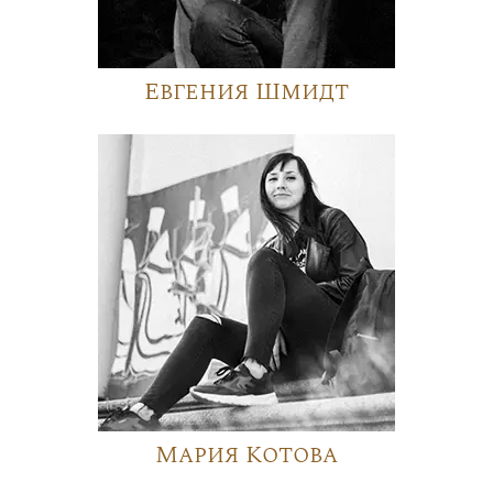
Евгения Шмидт
Мария Котова