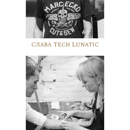
Слава Tech Lunatic