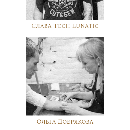
Слава Tech Lunatic
Ольга Добрякова