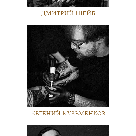
Дмитрий Шейб
Евгений Кузьменков