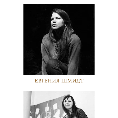
Евгения Шмидт