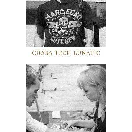
Слава Tech Lunatic