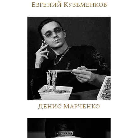
Евгений Кузьменков
Денис Марченко