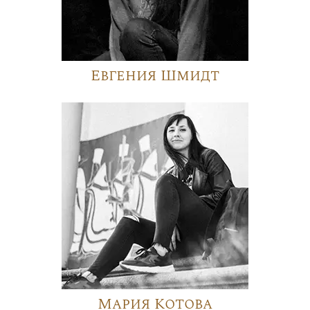
Евгения Шмидт
Мария Котова