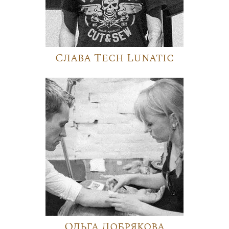
Слава Tech Lunatic
Ольга Добрякова