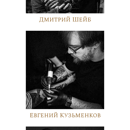
Дмитрий Шейб
Евгений Кузьменков