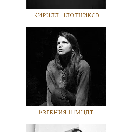
Кирилл Плотников
Евгения Шмидт