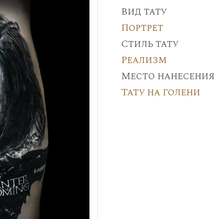
Вид тату
Портрет
Стиль тату
Реализм
Место нанесения
Тату на голени