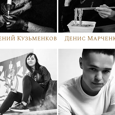
ений Кузьменков
Денис Марчен