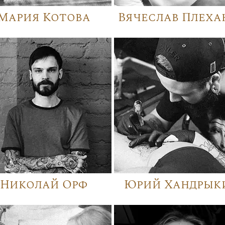
Мария Котова
Вячеслав Плеха
Николай Орф
Юрий Хандрык