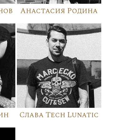
нов
Анастасия Родина
ин
Слава Tech Lunatic