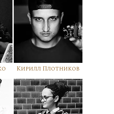
ко
Кирилл Плотников