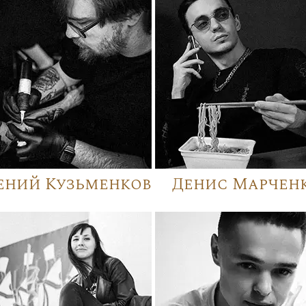
ений Кузьменков
Денис Марчен