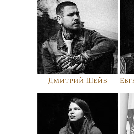
Дмитрий Шейб
Евг