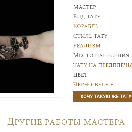
Мастер
Вид тату
Корабль
Стиль тату
Реализм
Место нанесения
Тату на предплечь
Цвет
Чёрно-белые
ХОЧУ ТАКУЮ ЖЕ ТАТУ
Другие работы мастера