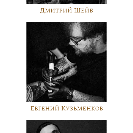
Дмитрий Шейб
Евгений Кузьменков