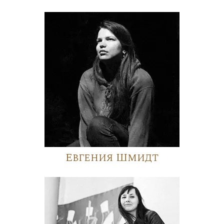
Евгения Шмидт