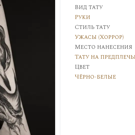
Вид тату
Руки
Стиль тату
Ужасы (Хоррор)
Место нанесения
Тату на предплечь
Цвет
Чёрно-белые