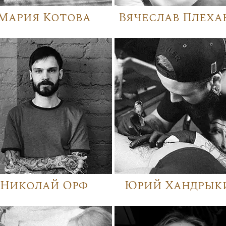
Мария Котова
Вячеслав Плеха
Николай Орф
Юрий Хандрык