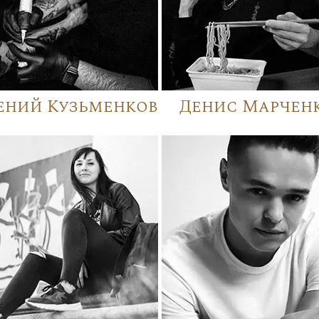
ений Кузьменков
Денис Марчен