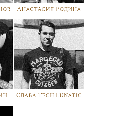
нов
Анастасия Родина
ин
Слава Tech Lunatic