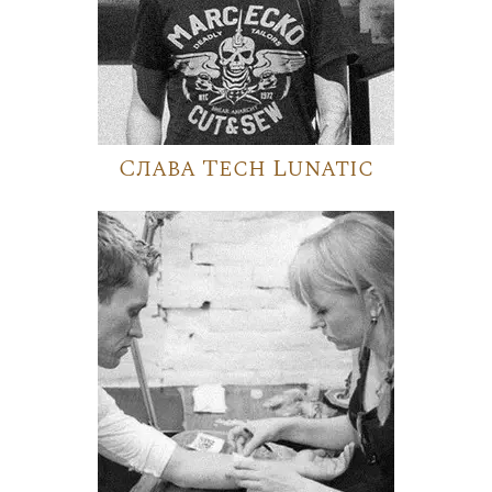
Слава Tech Lunatic