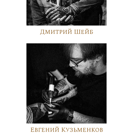
Дмитрий Шейб
Евгений Кузьменков