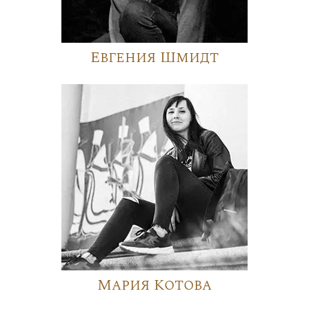
Евгения Шмидт
Мария Котова