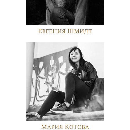
Евгения Шмидт
Мария Котова