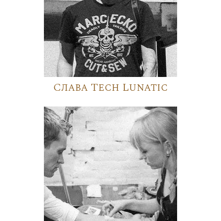
Слава Tech Lunatic