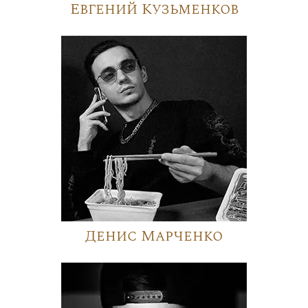
Евгений Кузьменков
Денис Марченко