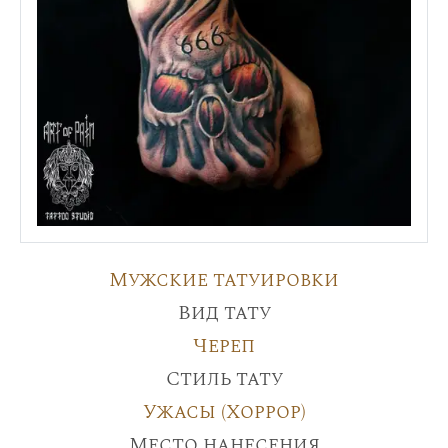
Мужские татуировки
Вид тату
Череп
Стиль тату
Ужасы (Хоррор)
Место нанесения