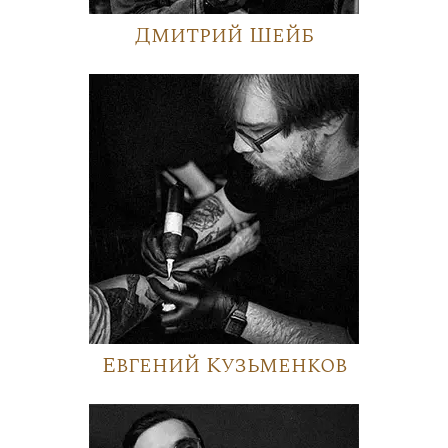
Дмитрий Шейб
Евгений Кузьменков