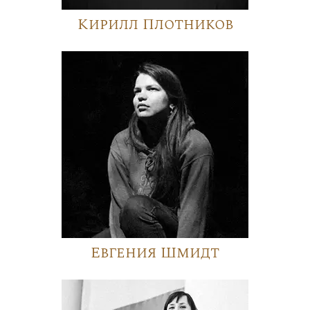
Кирилл Плотников
Евгения Шмидт