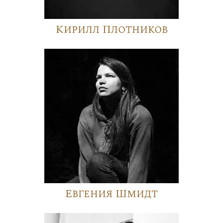
Кирилл Плотников
Евгения Шмидт