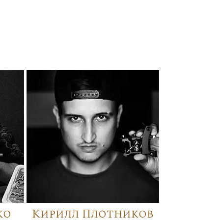
ко
Кирилл Плотников