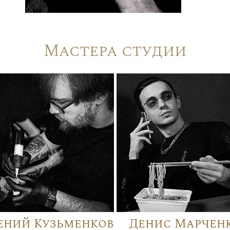
Мастера студии
ений Кузьменков
Денис Марчен