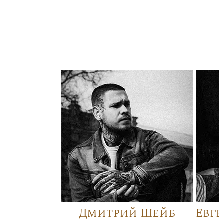
Дмитрий Шейб
Евг