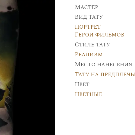
Мастер
Вид тату
Портрет
Герои фильмов
Стиль тату
Реализм
Место нанесения
Тату на предплечь
Цвет
Цветные