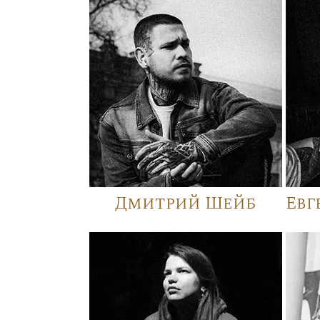
Дмитрий Шейб
Евг