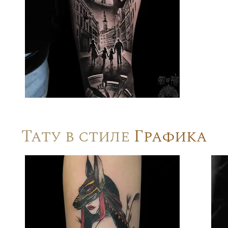
Тату в стиле
Графика