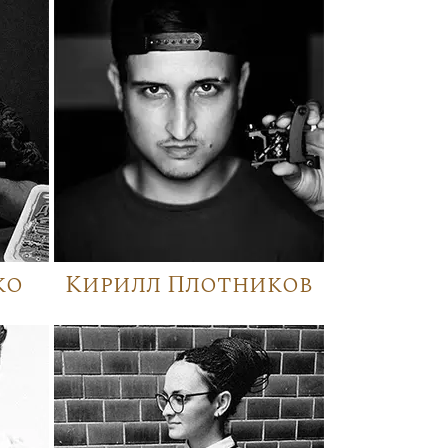
ко
Кирилл Плотников