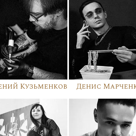
ений Кузьменков
Денис Марчен