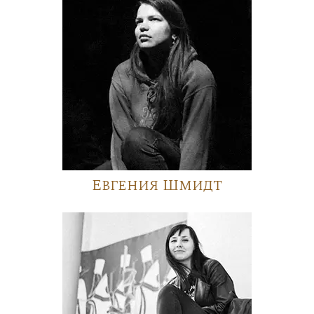
Евгения Шмидт