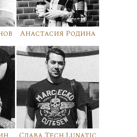
нов
Анастасия Родина
ин
Слава Tech Lunatic