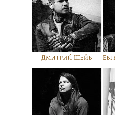
Дмитрий Шейб
Евг