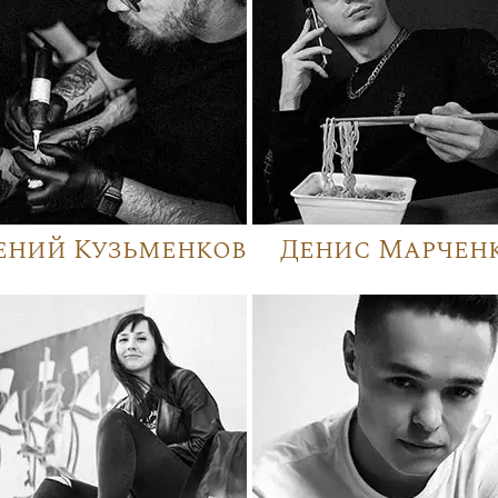
ений Кузьменков
Денис Марчен