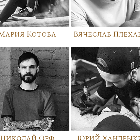
Мария Котова
Вячеслав Плеха
Николай Орф
Юрий Хандрык