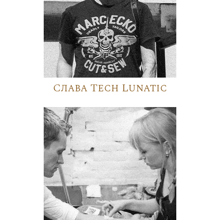
Слава Tech Lunatic