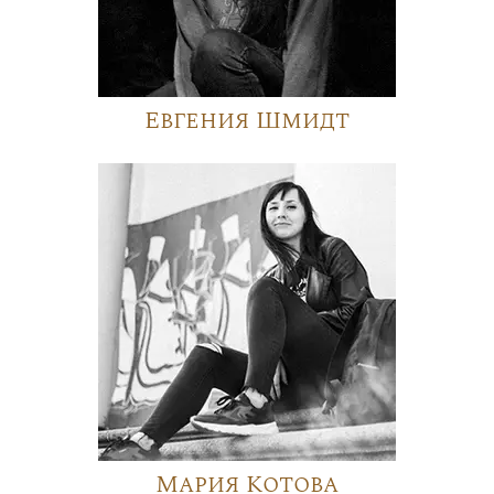
Евгения Шмидт
Мария Котова