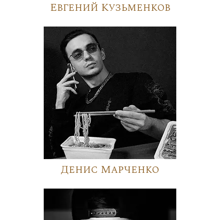
Евгений Кузьменков
Денис Марченко