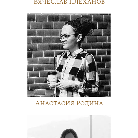
Вячеслав Плеханов
Анастасия Родина