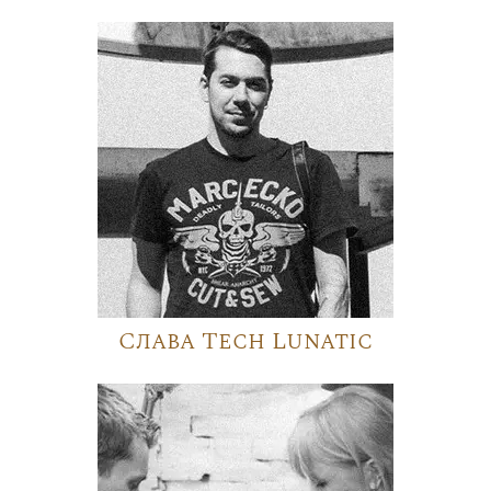
Слава Tech Lunatic