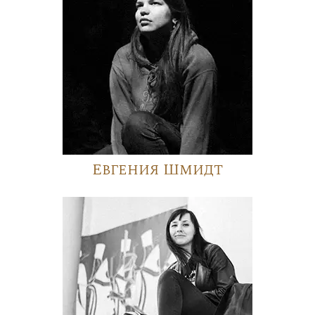
Евгения Шмидт