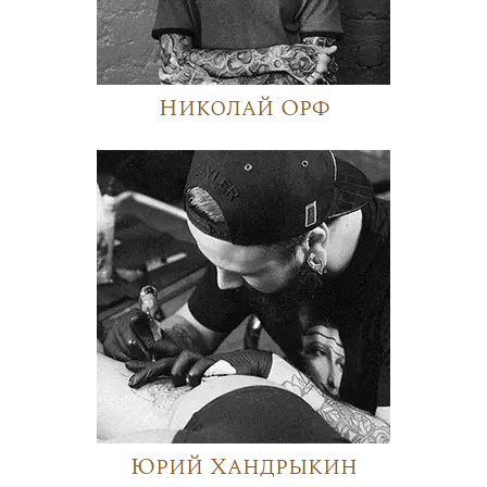
Николай Орф
Юрий Хандрыкин