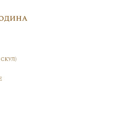
Родина
скул)
е