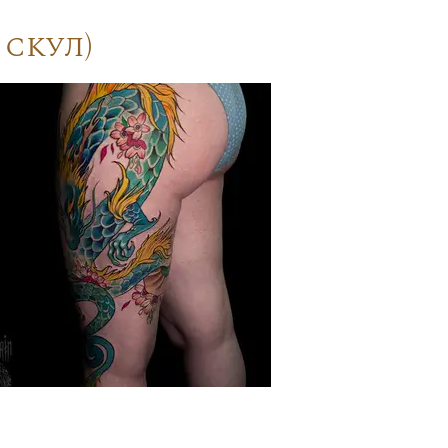
скул)