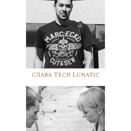
Слава Tech Lunatic