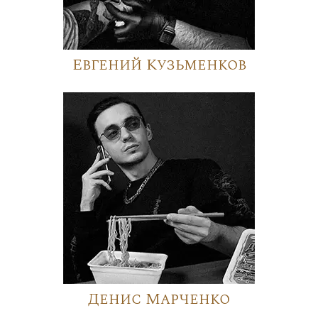
Евгений Кузьменков
Денис Марченко