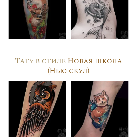
Тату в стиле
Новая школа
(Нью скул)