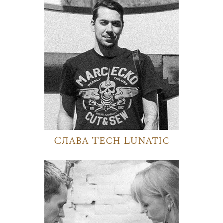
Слава Tech Lunatic