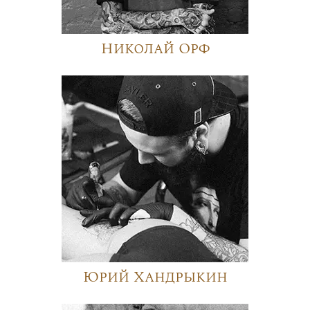
Николай Орф
Юрий Хандрыкин