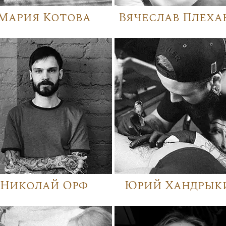
Мария Котова
Вячеслав Плеха
Николай Орф
Юрий Хандрык