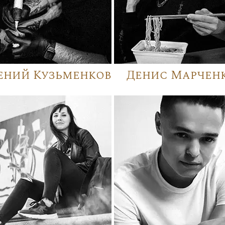
ений Кузьменков
Денис Марчен