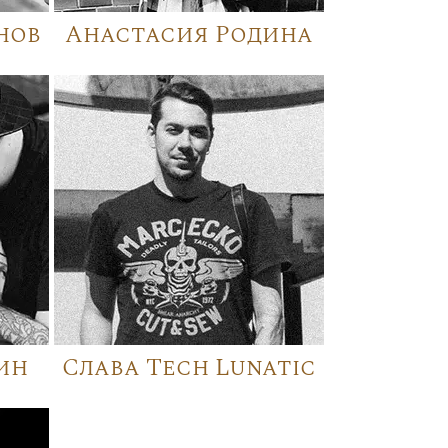
нов
Анастасия Родина
ин
Слава Tech Lunatic