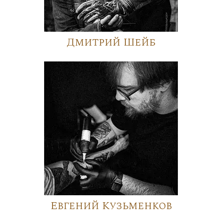
Дмитрий Шейб
Евгений Кузьменков