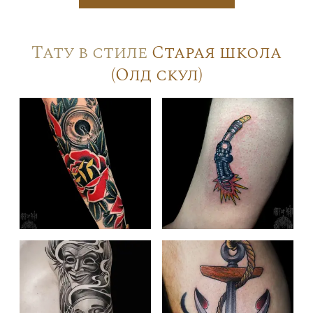
Тату в стиле
Старая школа
(Олд скул)