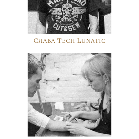
Слава Tech Lunatic