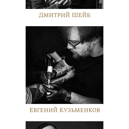
Дмитрий Шейб
Евгений Кузьменков