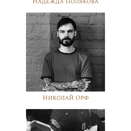
Надежда Полякова
Николай Орф