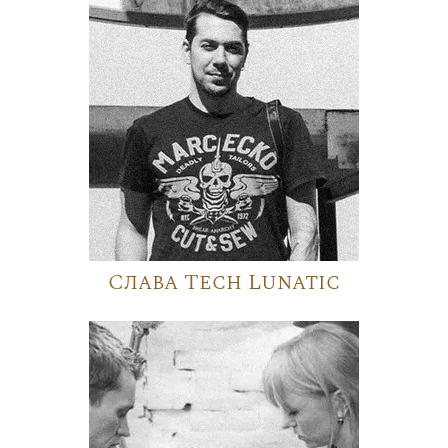
Слава Tech Lunatic