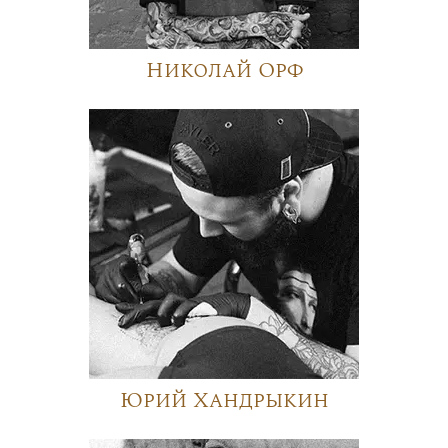
Николай Орф
Юрий Хандрыкин