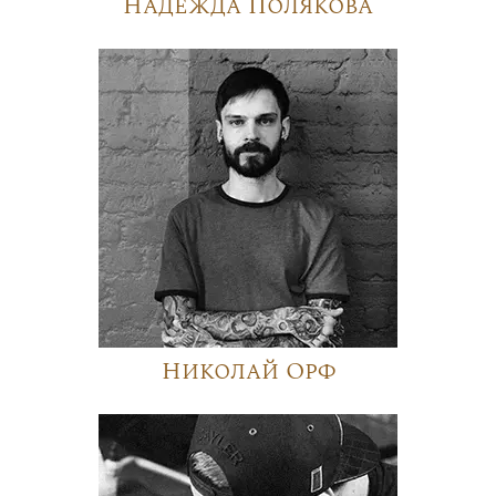
Надежда Полякова
Николай Орф