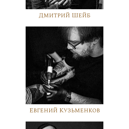
Дмитрий Шейб
Евгений Кузьменков