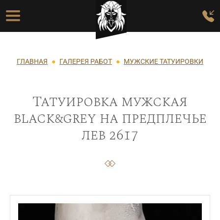
Перейти к основному содержанию
Основная навигация
Строка навигации
ГЛАВНАЯ
ГАЛЕРЕЯ РАБОТ
МУЖСКИЕ ТАТУИРОВКИ
Татуировка мужская
black&grey на предплечье
лев 2617