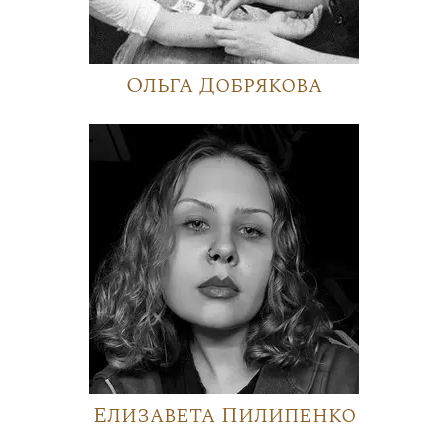
Ольга Добрякова
Елизавета Пилипенко