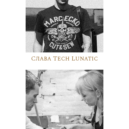
Слава Tech Lunatic