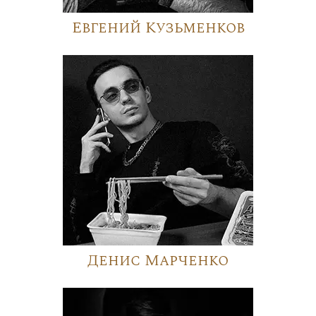
Евгений Кузьменков
Денис Марченко