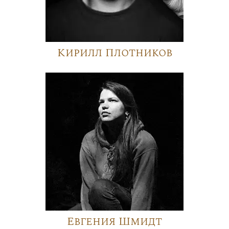
Кирилл Плотников
Евгения Шмидт