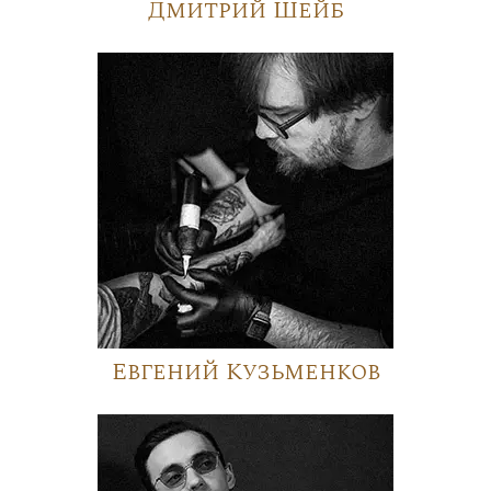
Дмитрий Шейб
Евгений Кузьменков