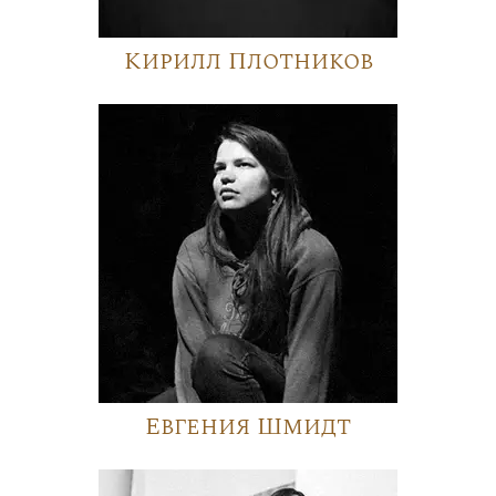
Кирилл Плотников
Евгения Шмидт