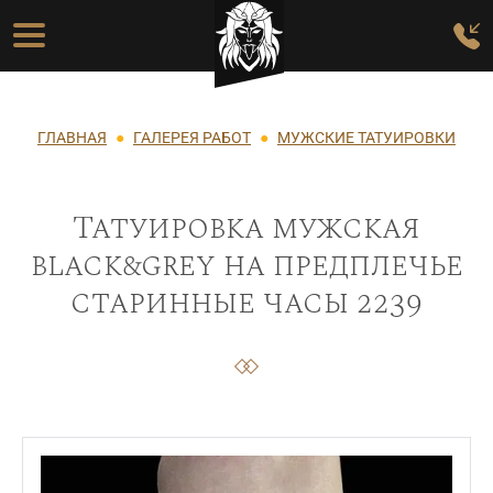
Перейти к основному содержанию
Основная навигация
Строка навигации
ГЛАВНАЯ
ГАЛЕРЕЯ РАБОТ
МУЖСКИЕ ТАТУИРОВКИ
Татуировка мужская
black&grey на предплечье
старинные часы 2239