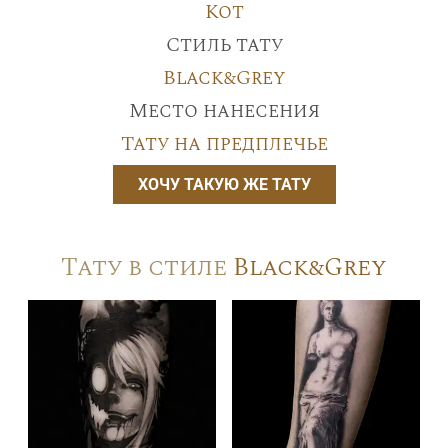
Кот
Стиль тату
Black&Grey
Место нанесения
Тату на предплечье
ХОЧУ ТАКУЮ ЖЕ ТАТУ
Тату в стиле
Black&Grey