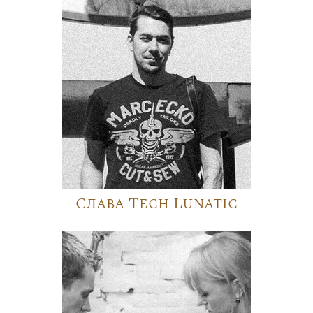
Слава Tech Lunatic