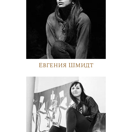
Евгения Шмидт