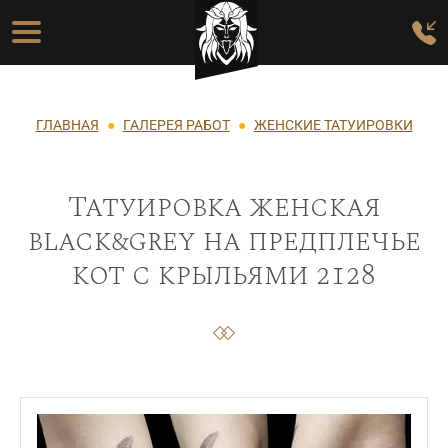
Перейти к основному содержанию
Основная навигация
Строка навигации
ГЛАВНАЯ
ГАЛЕРЕЯ РАБОТ
ЖЕНСКИЕ ТАТУИРОВКИ
Татуировка женская
black&grey на предплечье
кот с крыльями 2128