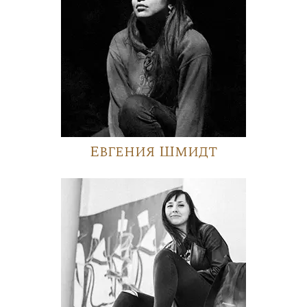
Евгения Шмидт