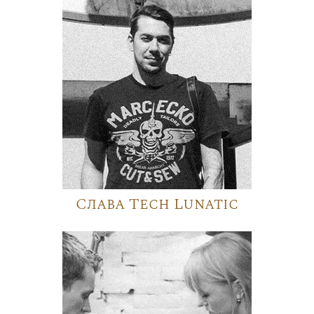
Слава Tech Lunatic