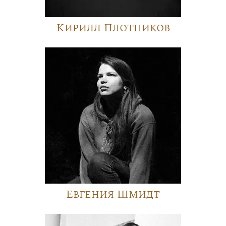
Кирилл Плотников
Евгения Шмидт