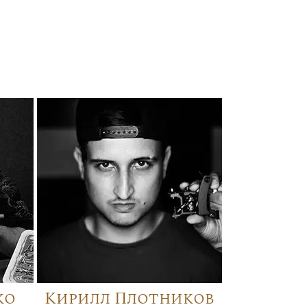
ко
Кирилл Плотников