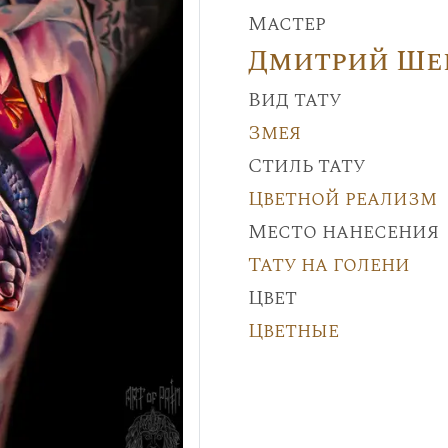
Мастер
Дмитрий Ше
Вид тату
Змея
Стиль тату
Цветной реализм
Место нанесения
Тату на голени
Цвет
Цветные