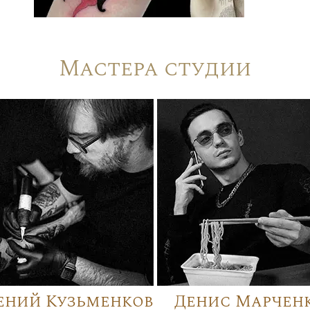
Мастера студии
ений Кузьменков
Денис Марчен