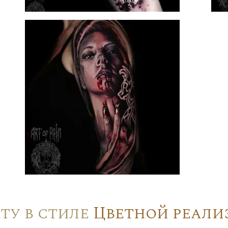
ту в стиле
Цветной реали