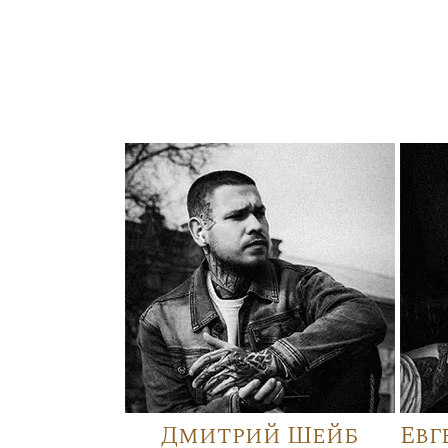
Дмитрий Шейб
Евг