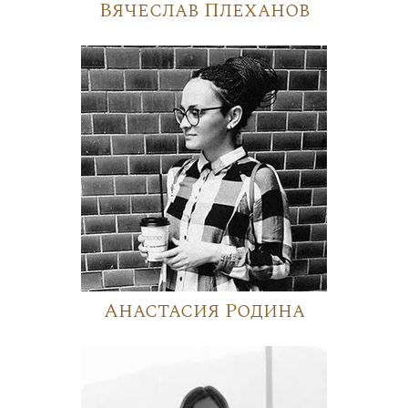
Вячеслав Плеханов
Анастасия Родина