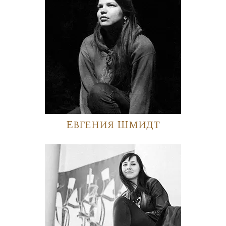
Евгения Шмидт