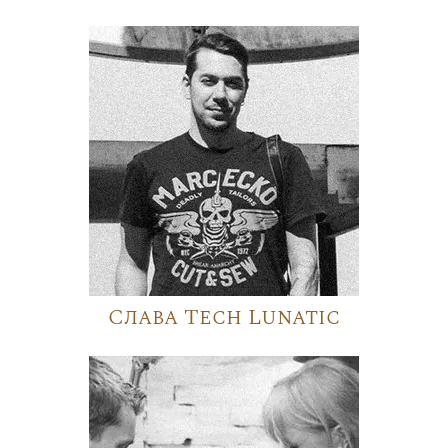
Слава Tech Lunatic