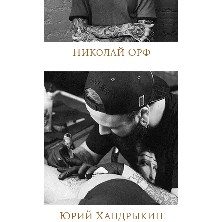
Николай Орф
Юрий Хандрыкин