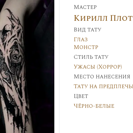
Мастер
Кирилл Пло
Вид тату
Глаз
Монстр
Стиль тату
Ужасы (Хоррор)
Место нанесения
Тату на предплечь
Цвет
Чёрно-белые