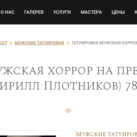
Основная навигация
О НАС
ГАЛЕРЕЯ
УСЛУГИ
МАСТЕРА
ЦЕНЫ
БОТ
МУЖСКИЕ ТАТУИРОВКИ
ТАТУИРОВКА МУЖСКАЯ ХОРРОР
жская хоррор на пр
Кирилл Плотников) 78
Мужские татуиро