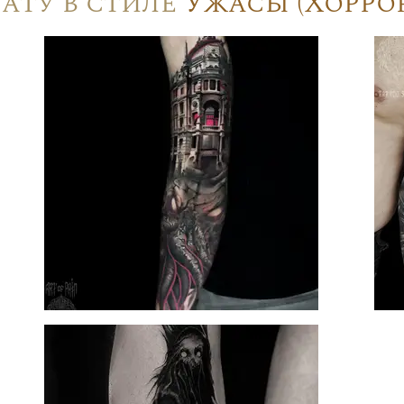
Тату в стиле
Ужасы (Хоррор