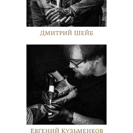
Дмитрий Шейб
Евгений Кузьменков