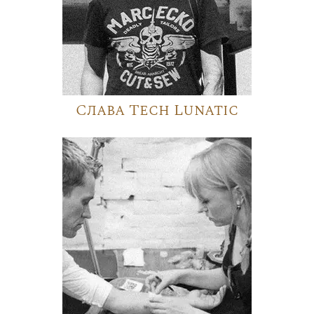
Слава Tech Lunatic