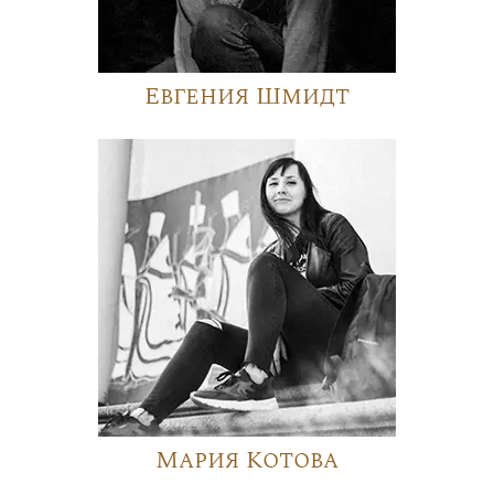
Евгения Шмидт
Мария Котова