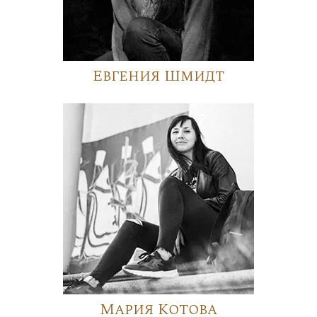
Евгения Шмидт
Мария Котова