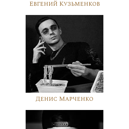
Евгений Кузьменков
Денис Марченко