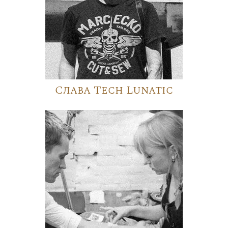
Слава Tech Lunatic