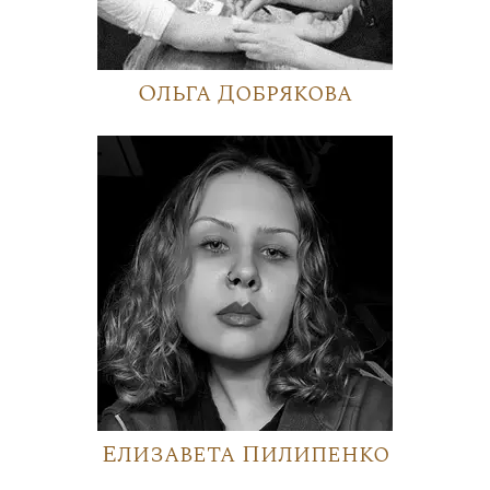
Ольга Добрякова
Елизавета Пилипенко