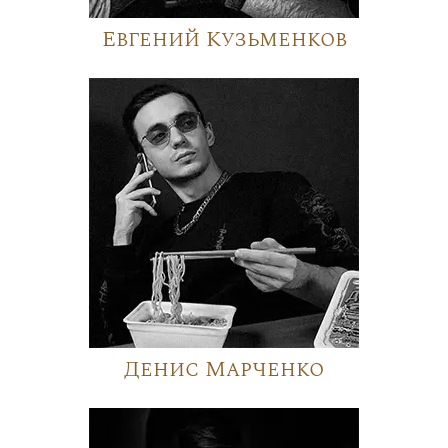
Евгений Кузьменков
Денис Марченко