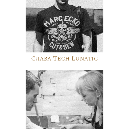
Слава Tech Lunatic