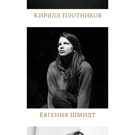
Кирилл Плотников
Евгения Шмидт