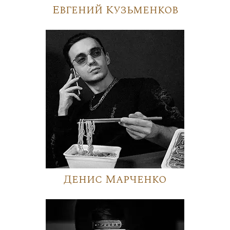
Евгений Кузьменков
Денис Марченко