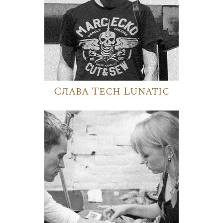
Слава Tech Lunatic