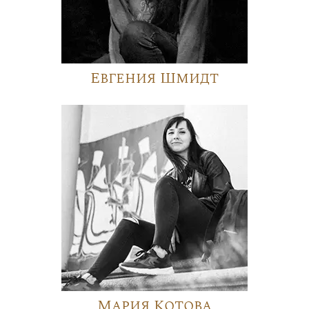
Евгения Шмидт
Мария Котова