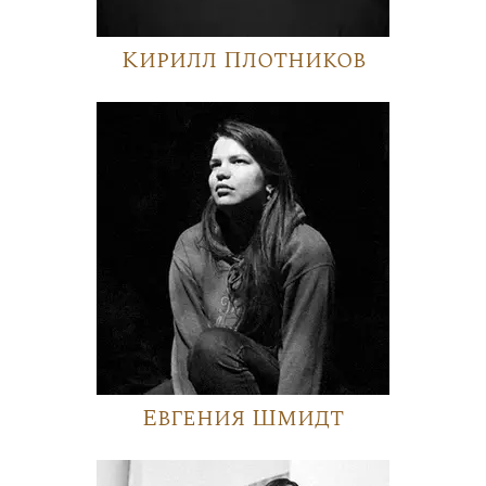
Кирилл Плотников
Евгения Шмидт