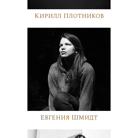
Кирилл Плотников
Евгения Шмидт