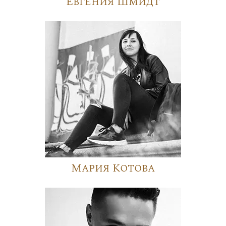
Евгения Шмидт
Мария Котова