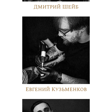
Дмитрий Шейб
Евгений Кузьменков