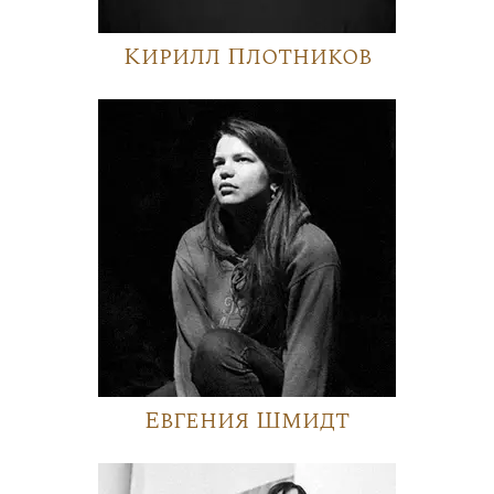
Кирилл Плотников
Евгения Шмидт