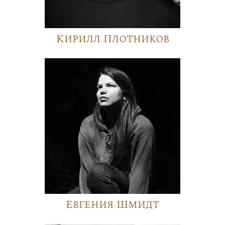
Кирилл Плотников
Евгения Шмидт