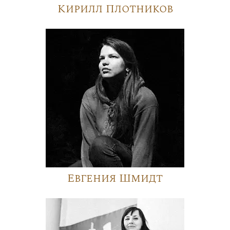
Кирилл Плотников
Евгения Шмидт